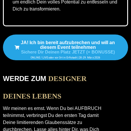
um endlich Dein volles Potential zu entfesseln und
Dich zu transformieren.
JA! Ich bin bereit aufzubrechen und will an
diesem Event teilnehmen
Sichere Dir Deinen Platz JETZT (+ BONUSSE)
ONLINE / LIVE oder vor Ort in Erftstadt | 28.-29. März 2026
WERDE ZUM
DESIGNER
DEINES LEBENS
Wir meinen es ernst. Wenn Du bei AUFBRUCH
teilnimmst, verbringst Du den ersten Tag damit
Deine limitierenden Glaubenssätze zu
durchbrechen. Lasse alles hinter Dir, was Dich