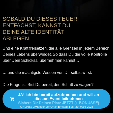
SOBALD DU DIESES FEUER
ENTFACHST, KANNST DU
DEINE ALTE IDENTITÄT
ABLEGEN…
Und eine Kraft freisetzen, die alle Grenzen in jedem Bereich
Deines Lebens überwindet. So dass Du die volle Kontrolle
über Dein Schicksal übernehmen kannst…
… und die mächtigste Version von Dir selbst wirst.
Die Frage ist: Bist Du bereit, den Schritt zu wagen?
JA! Ich bin bereit aufzubrechen und will an
diesem Event teilnehmen
Sichere Dir Deinen Platz JETZT (+ BONUSSE)
ONLINE / LIVE oder vor Ort in Erftstadt | 28.-29. März 2026