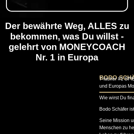
Der bewährte Weg, ALLES zu
bekommen, was Du willst -
gelehrt von MONEYCOACH
Nr. 1 in Europa
BODO SCH
7-facher #1 SPI
und Europas M
Wie wirst Du fin
Bodo Schäfer is
Seine Mission u
Menschen zu hel