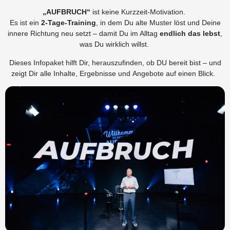
„AUFBRUCH“
ist keine Kurzzeit-Motivation.
Es ist ein
2-Tage-Training
, in dem Du alte Muster löst und Deine
innere Richtung neu setzt – damit Du im Alltag
endlich das lebst
,
was Du wirklich willst.
Dieses
Infopaket
hilft Dir, herauszufinden, ob DU bereit bist – und
zeigt Dir alle Inhalte, Ergebnisse und Angebote auf einen Blick.