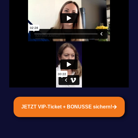
JETZT VIP-Ticket + BONUSSE sichern!